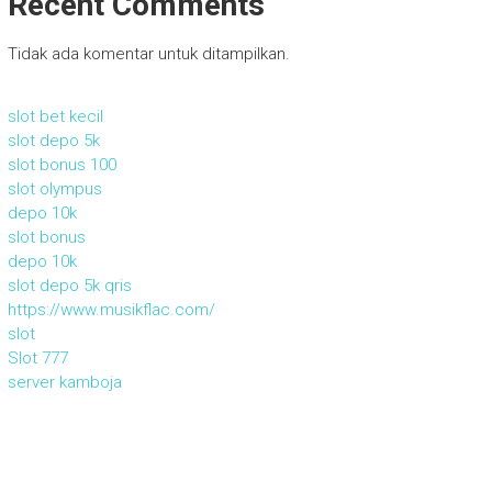
Recent Comments
Tidak ada komentar untuk ditampilkan.
slot bet kecil
slot depo 5k
slot bonus 100
slot olympus
depo 10k
slot bonus
depo 10k
slot depo 5k qris
https://www.musikflac.com/
slot
Slot 777
server kamboja