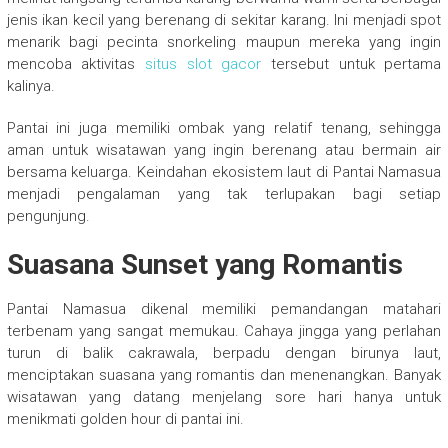
jenis ikan kecil yang berenang di sekitar karang. Ini menjadi spot
menarik bagi pecinta snorkeling maupun mereka yang ingin
mencoba aktivitas
situs slot gacor
tersebut untuk pertama
kalinya.
Pantai ini juga memiliki ombak yang relatif tenang, sehingga
aman untuk wisatawan yang ingin berenang atau bermain air
bersama keluarga. Keindahan ekosistem laut di Pantai Namasua
menjadi pengalaman yang tak terlupakan bagi setiap
pengunjung.
Suasana Sunset yang Romantis
Pantai Namasua dikenal memiliki pemandangan matahari
terbenam yang sangat memukau. Cahaya jingga yang perlahan
turun di balik cakrawala, berpadu dengan birunya laut,
menciptakan suasana yang romantis dan menenangkan. Banyak
wisatawan yang datang menjelang sore hari hanya untuk
menikmati golden hour di pantai ini.