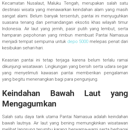
Kecamatan Nusalaut, Maluku Tengah, merupakan salah satu
destinasi wisata yang menawarkan keindahan alam yang masih
sangat alami. Belum banyak tersentuh, pantai ini menyuguhkan
suasana tenang dan pemandangan eksotis khas wilayah timur
Indonesia. Air laut yang jernih, pasir putih yang lembut, serta
hamparan pepohonan yang rimbun membuat Pantai Namasua
menjadi tempat sempurna untuk
depo 5000
melepas penat dari
kesibukan sehari-hari.
Keasrian pantai ini tetap terjaga karena belum terlalu ramai
dikunjungi wisatawan. Lingkungan yang bersih serta udara segar
yang menyelimuti kawasan pantai memberikan pengalaman
yang begitu menenangkan bagi para pengunjung.
Keindahan Bawah Laut yang
Mengagumkan
Salah satu daya tarik utama Pantai Namasua adalah keindahan
bawah lautnya. Air laut yang bening memungkinkan wisatawan
melihat langsung terumbu karang berwarna-warni serta berbagai