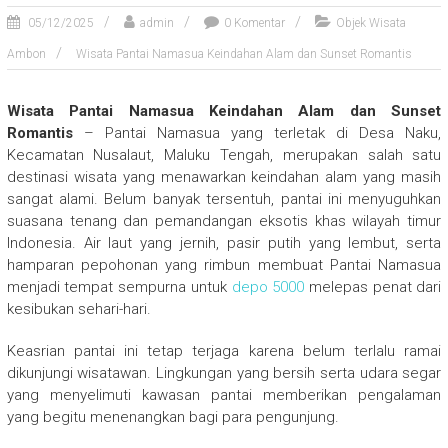
05/12/2025
admin
0 Komentar
Objek Wisata
Ambon
Wisata Pantai Namasua Keindahan Alam dan Sunset Romantis
Wisata Pantai Namasua Keindahan Alam dan Sunset
Romantis
– Pantai Namasua yang terletak di Desa Naku,
Kecamatan Nusalaut, Maluku Tengah, merupakan salah satu
destinasi wisata yang menawarkan keindahan alam yang masih
sangat alami. Belum banyak tersentuh, pantai ini menyuguhkan
suasana tenang dan pemandangan eksotis khas wilayah timur
Indonesia. Air laut yang jernih, pasir putih yang lembut, serta
hamparan pepohonan yang rimbun membuat Pantai Namasua
menjadi tempat sempurna untuk
depo 5000
melepas penat dari
kesibukan sehari-hari.
Keasrian pantai ini tetap terjaga karena belum terlalu ramai
dikunjungi wisatawan. Lingkungan yang bersih serta udara segar
yang menyelimuti kawasan pantai memberikan pengalaman
yang begitu menenangkan bagi para pengunjung.