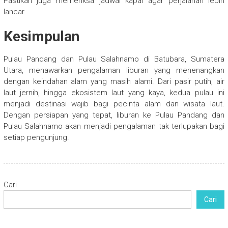
Pastikan juga memeriksa jadwal kapal agar perjalanan lebih
lancar.
Kesimpulan
Pulau Pandang dan Pulau Salahnamo di Batubara, Sumatera
Utara, menawarkan pengalaman liburan yang menenangkan
dengan keindahan alam yang masih alami. Dari pasir putih, air
laut jernih, hingga ekosistem laut yang kaya, kedua pulau ini
menjadi destinasi wajib bagi pecinta alam dan wisata laut.
Dengan persiapan yang tepat, liburan ke Pulau Pandang dan
Pulau Salahnamo akan menjadi pengalaman tak terlupakan bagi
setiap pengunjung.
Cari
Cari