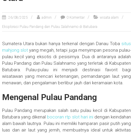
26/08/2025
admin
0 Komentar
wisata alam
Eksplorasi Pulau Pandang dan Pulau Salahnamo di Batubara
Sumatera Utara bukan hanya terkenal dengan Danau Toba
situs
mahjong slot
yang megah, tetapi juga menyimpan pesona pulau-
pulau kecil yang eksotis di pesisirnya. Dua di antaranya adalah
Pulau Pandang dan Pulau Salahnamo yang terletak di Kabupaten
Batubara. Pulau-pulau ini menjadi destinasi favorit bagi
wisatawan yang mencari ketenangan, pemandangan laut yang
menawan, dan pengalaman berlibur jauh dari keramaian kota.
Mengenal Pulau Pandang
Pulau Pandang merupakan salah satu pulau kecil di Kabupaten
Batubara yang dikenal
bocoran rtp slot hari ini
dengan keindahan
alam bawah lautnya. Pulau ini memiliki hamparan pasir putih yang
luas dan air laut yang jernih, membuatnya ideal untuk aktivitas