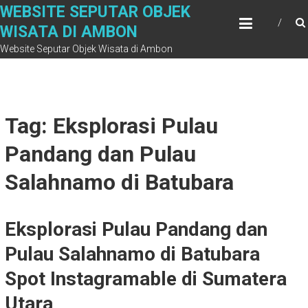
Skip
WEBSITE SEPUTAR OBJEK
to
WISATA DI AMBON
content
Website Seputar Objek Wisata di Ambon
Tag: Eksplorasi Pulau
Pandang dan Pulau
Salahnamo di Batubara
Eksplorasi Pulau Pandang dan
Pulau Salahnamo di Batubara
Spot Instagramable di Sumatera
Utara