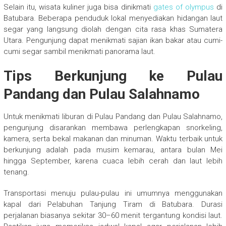
Selain itu, wisata kuliner juga bisa dinikmati
gates of olympus
di
Batubara. Beberapa penduduk lokal menyediakan hidangan laut
segar yang langsung diolah dengan cita rasa khas Sumatera
Utara. Pengunjung dapat menikmati sajian ikan bakar atau cumi-
cumi segar sambil menikmati panorama laut.
Tips Berkunjung ke Pulau
Pandang dan Pulau Salahnamo
Untuk menikmati liburan di Pulau Pandang dan Pulau Salahnamo,
pengunjung disarankan membawa perlengkapan snorkeling,
kamera, serta bekal makanan dan minuman. Waktu terbaik untuk
berkunjung adalah pada musim kemarau, antara bulan Mei
hingga September, karena cuaca lebih cerah dan laut lebih
tenang.
Transportasi menuju pulau-pulau ini umumnya menggunakan
kapal dari Pelabuhan Tanjung Tiram di Batubara. Durasi
perjalanan biasanya sekitar 30–60 menit tergantung kondisi laut.