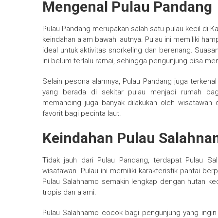
Mengenal Pulau Pandang
Pulau Pandang merupakan salah satu pulau kecil di 
keindahan alam bawah lautnya. Pulau ini memiliki hamp
ideal untuk aktivitas snorkeling dan berenang. Suas
ini belum terlalu ramai, sehingga pengunjung bisa meni
Selain pesona alamnya, Pulau Pandang juga terkena
yang berada di sekitar pulau menjadi rumah bagi 
memancing juga banyak dilakukan oleh wisatawan 
favorit bagi pecinta laut.
Keindahan Pulau Salahn
Tidak jauh dari Pulau Pandang, terdapat Pulau 
wisatawan. Pulau ini memiliki karakteristik pantai be
Pulau Salahnamo semakin lengkap dengan hutan kec
tropis dan alami.
Pulau Salahnamo cocok bagi pengunjung yang ingin 