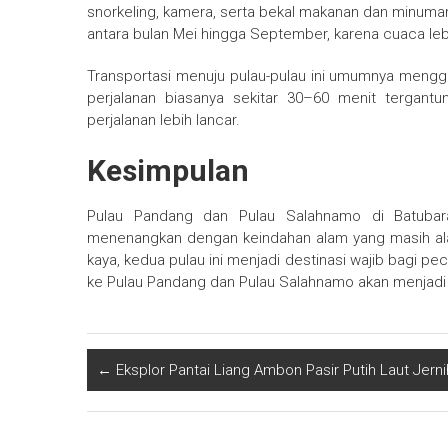
snorkeling, kamera, serta bekal makanan dan minuma
antara bulan Mei hingga September, karena cuaca lebi
Transportasi menuju pulau-pulau ini umumnya menggu
perjalanan biasanya sekitar 30–60 menit tergantu
perjalanan lebih lancar.
Kesimpulan
Pulau Pandang dan Pulau Salahnamo di Batubar
menenangkan dengan keindahan alam yang masih alami. 
kaya, kedua pulau ini menjadi destinasi wajib bagi pe
ke Pulau Pandang dan Pulau Salahnamo akan menjadi 
←
Eksplor Pantai Liang Ambon Pasir Putih Laut Jern