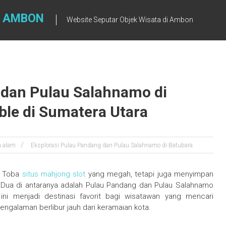
I AMBON
Website Seputar Objek Wisata di Ambon
 dan Pulau Salahnamo di
ble di Sumatera Utara
a alam
Eksplorasi Pulau Pandang dan Pulau Salahnamo di Batubara
u Toba
situs mahjong slot
yang megah, tetapi juga menyimpan
a. Dua di antaranya adalah Pulau Pandang dan Pulau Salahnamo
 ini menjadi destinasi favorit bagi wisatawan yang mencari
galaman berlibur jauh dari keramaian kota.