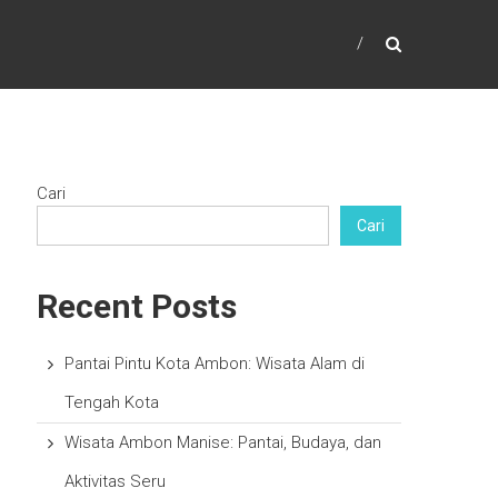
Cari
Cari
Recent Posts
Pantai Pintu Kota Ambon: Wisata Alam di
Tengah Kota
Wisata Ambon Manise: Pantai, Budaya, dan
Aktivitas Seru