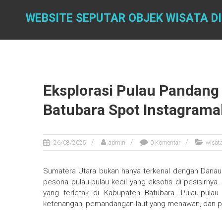
Skip
to
WEBSITE SEPUTAR OBJEK WISATA D
content
Eksplorasi Pulau Pandang
Batubara Spot Instagrama
26/08/2025
admin
0 Komentar
wisat
Sumatera Utara bukan hanya terkenal dengan Dana
pesona pulau-pulau kecil yang eksotis di pesisirny
yang terletak di Kabupaten Batubara. Pulau-pulau
ketenangan, pemandangan laut yang menawan, dan pen