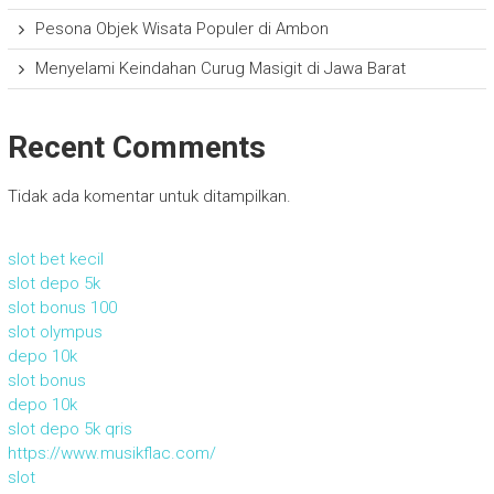
Pesona Objek Wisata Populer di Ambon
Menyelami Keindahan Curug Masigit di Jawa Barat
Recent Comments
Tidak ada komentar untuk ditampilkan.
slot bet kecil
slot depo 5k
slot bonus 100
slot olympus
depo 10k
slot bonus
depo 10k
slot depo 5k qris
https://www.musikflac.com/
slot