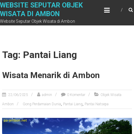
Skip
WEBSITE SEPUTAR OBJEK
to
WISATA DI AMBON
content
Website Seputar Objek Wisata di Ambon
Tag: Pantai Liang
Wisata Menarik di Ambon
22/06/2025
admin
0 Komentar
Objek Wisata
,
,
Ambon
Gong Perdamaian Dunia
Pantai Liang
Pantai Natsepa