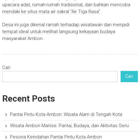
upacara adat, rumah-rumah tradisional, dan bahkan mencoba
mendaki ke situs mata air sakral “Air Tiga Rasa”.
Desa ini juga dikenal ramah terhadap wisatawan dan menjadi
tempat ideal untuk melihat langsung kekayaan budaya
masyarakat Ambon.
Cari
Cari
Recent Posts
Pantai Pintu Kota Ambon: Wisata Alam di Tengah Kota
Wisata Ambon Manise: Pantai, Budaya, dan Aktivitas Seru
Pesona Keindahan Pantai Pintu Kota Ambon