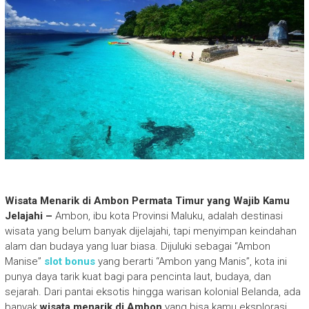
Wisata Menarik di Ambon Permata Timur yang Wajib Kamu
Jelajahi –
Ambon, ibu kota Provinsi Maluku, adalah destinasi
wisata yang belum banyak dijelajahi, tapi menyimpan keindahan
alam dan budaya yang luar biasa. Dijuluki sebagai “Ambon
Manise”
slot bonus
yang berarti “Ambon yang Manis”, kota ini
punya daya tarik kuat bagi para pencinta laut, budaya, dan
sejarah. Dari pantai eksotis hingga warisan kolonial Belanda, ada
banyak
wisata menarik di Ambon
yang bisa kamu eksplorasi.