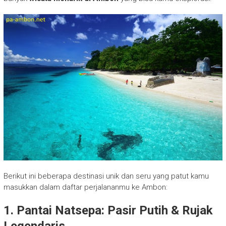
Berikut ini beberapa destinasi unik dan seru yang patut kamu
masukkan dalam daftar perjalananmu ke Ambon:
1. Pantai Natsepa: Pasir Putih & Rujak
Legendaris