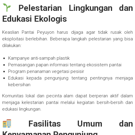
Pelestarian Lingkungan dan
Edukasi Ekologis
Keaslian Pantai Peyuyon harus dijaga agar tidak rusak oleh
eksploitasi berlebihan. Beberapa langkah pelestarian yang bisa
dilakukan:
Kampanye anti-sampah plastik
Pemasangan papan informasi tentang ekosistem pantai
Program penanaman vegetasi pesisir
Edukasi kepada pengunjung tentang pentingnya menjaga
kebersihan
Komunitas lokal dan pecinta alam dapat berperan aktif dalam
menjaga kelestarian pantai melalui kegiatan bersih-bersih dan
edukasi lingkungan.
Fasilitas Umum dan
Kenyamanan Pengunjung