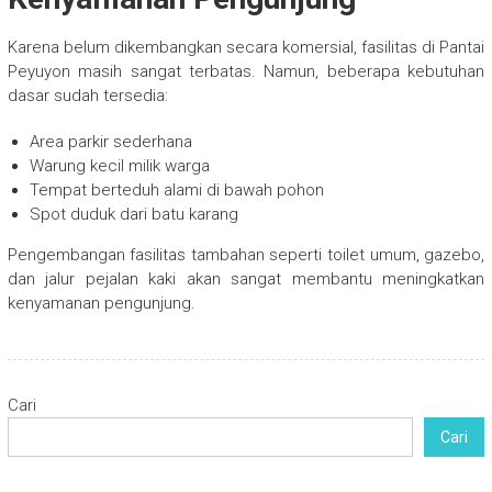
Karena belum dikembangkan secara komersial, fasilitas di Pantai
Peyuyon masih sangat terbatas. Namun, beberapa kebutuhan
dasar sudah tersedia:
Area parkir sederhana
Warung kecil milik warga
Tempat berteduh alami di bawah pohon
Spot duduk dari batu karang
Pengembangan fasilitas tambahan seperti toilet umum, gazebo,
dan jalur pejalan kaki akan sangat membantu meningkatkan
kenyamanan pengunjung.
Cari
Cari