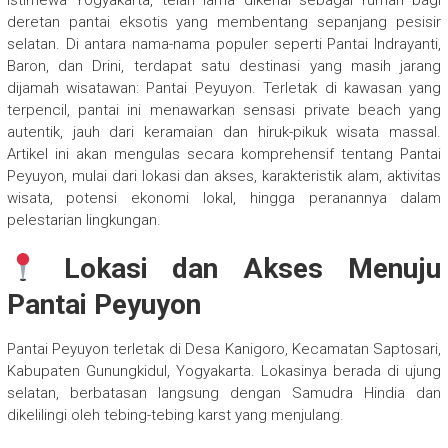
Istimewa Yogyakarta, telah lama dikenal sebagai rumah bagi
deretan pantai eksotis yang membentang sepanjang pesisir
selatan. Di antara nama-nama populer seperti Pantai Indrayanti,
Baron, dan Drini, terdapat satu destinasi yang masih jarang
dijamah wisatawan: Pantai Peyuyon. Terletak di kawasan yang
terpencil, pantai ini menawarkan sensasi private beach yang
autentik, jauh dari keramaian dan hiruk-pikuk wisata massal.
Artikel ini akan mengulas secara komprehensif tentang Pantai
Peyuyon, mulai dari lokasi dan akses, karakteristik alam, aktivitas
wisata, potensi ekonomi lokal, hingga peranannya dalam
pelestarian lingkungan.
Lokasi dan Akses Menuju
Pantai Peyuyon
Pantai Peyuyon terletak di Desa Kanigoro, Kecamatan Saptosari,
Kabupaten Gunungkidul, Yogyakarta. Lokasinya berada di ujung
selatan, berbatasan langsung dengan Samudra Hindia dan
dikelilingi oleh tebing-tebing karst yang menjulang.