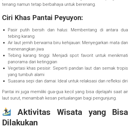
tenang namun tetap berbahaya untuk berenang.
Ciri Khas Pantai Peyuyon:
Pasir putih bersih dan halus: Membentang di antara dua
tebing karang
Air laut jernih berwarna biru kehijauan: Menyegarkan mata dan
menenangkan jiwa
Tebing karang tinggi: Menjadi spot favorit untuk menikmati
panorama dari ketinggian
Vegetasi khas pesisir: Seperti pandan laut dan semak tropis
yang tumbuh alami
Suasana sepi dan damai: Ideal untuk relaksasi dan refleksi diri
Pantai ini juga memiliki gua-gua kecil yang bisa dijelajahi saat air
laut surut, menambah kesan petualangan bagi pengunjung.
Aktivitas Wisata yang Bisa
Dilakukan