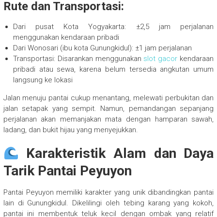
Rute dan Transportasi:
Dari pusat Kota Yogyakarta: ±2,5 jam perjalanan
menggunakan kendaraan pribadi
Dari Wonosari (ibu kota Gunungkidul): ±1 jam perjalanan
Transportasi: Disarankan menggunakan
slot gacor
kendaraan
pribadi atau sewa, karena belum tersedia angkutan umum
langsung ke lokasi
Jalan menuju pantai cukup menantang, melewati perbukitan dan
jalan setapak yang sempit. Namun, pemandangan sepanjang
perjalanan akan memanjakan mata dengan hamparan sawah,
ladang, dan bukit hijau yang menyejukkan.
Karakteristik Alam dan Daya
Tarik Pantai Peyuyon
Pantai Peyuyon memiliki karakter yang unik dibandingkan pantai
lain di Gunungkidul. Dikelilingi oleh tebing karang yang kokoh,
pantai ini membentuk teluk kecil dengan ombak yang relatif