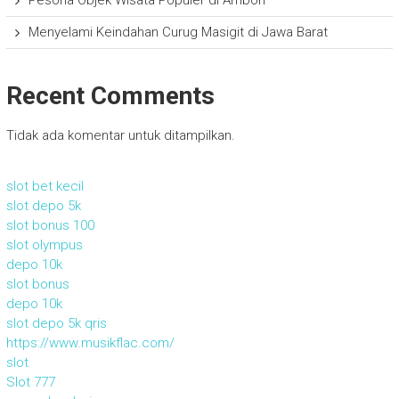
Pesona Objek Wisata Populer di Ambon
Menyelami Keindahan Curug Masigit di Jawa Barat
Recent Comments
Tidak ada komentar untuk ditampilkan.
slot bet kecil
slot depo 5k
slot bonus 100
slot olympus
depo 10k
slot bonus
depo 10k
slot depo 5k qris
https://www.musikflac.com/
slot
Slot 777