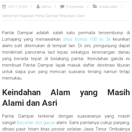
29/11/2025
admin
0 Komentar
wisata alam
Menikmati Keajaiban Pantai Dampar Perpaduan Alam
Pantai Dampar adalah salah satu permata tersembunyi di
Lumajang yang menawarkan
situs bonus 100 to 3x
keunikan
alami sulit ditemukan di tempat lain. Di sini, pengunjung dapat
menikmati panorama laut lepas sekaligus ketenangan danau
yang berada tepat di belakang pantai. Keindahan ganda ini
membuat Pantai Dampar layak masuk daftar destinasi liburan
untuk siapa pun yang mencari suasana tenang namun tetap
memukau.
Keindahan Alam yang Masih
Alami dan Asri
Pantai Dampar terkenal dengan suasananya yang masih
sangat
bocoran slot gacor
alami. Garis pantainya cukup panjang,
dihiasi pasir hitam khas pesisir selatan Jawa Timur. Ombaknya