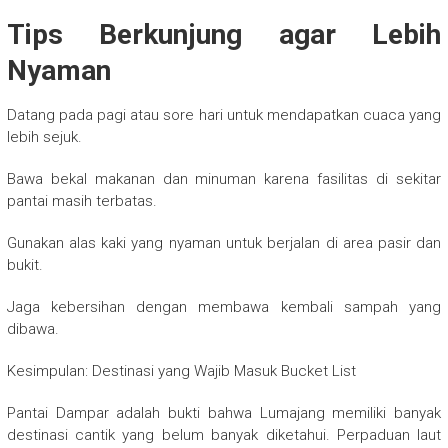
Tips Berkunjung agar Lebih
Nyaman
Datang pada pagi atau sore hari untuk mendapatkan cuaca yang
lebih sejuk.
Bawa bekal makanan dan minuman karena fasilitas di sekitar
pantai masih terbatas.
Gunakan alas kaki yang nyaman untuk berjalan di area pasir dan
bukit.
Jaga kebersihan dengan membawa kembali sampah yang
dibawa.
Kesimpulan: Destinasi yang Wajib Masuk Bucket List
Pantai Dampar adalah bukti bahwa Lumajang memiliki banyak
destinasi cantik yang belum banyak diketahui. Perpaduan laut