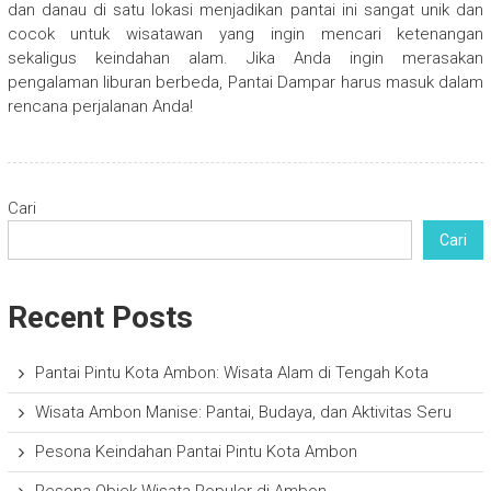
dan danau di satu lokasi menjadikan pantai ini sangat unik dan
cocok untuk wisatawan yang ingin mencari ketenangan
sekaligus keindahan alam. Jika Anda ingin merasakan
pengalaman liburan berbeda, Pantai Dampar harus masuk dalam
rencana perjalanan Anda!
Cari
Cari
Recent Posts
Pantai Pintu Kota Ambon: Wisata Alam di Tengah Kota
Wisata Ambon Manise: Pantai, Budaya, dan Aktivitas Seru
Pesona Keindahan Pantai Pintu Kota Ambon