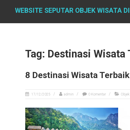
Skip
to
WEBSITE SEPUTAR OBJEK WISATA D
content
Tag: Destinasi Wisata
8 Destinasi Wisata Terbai
17/12/2025
admin
0 Komentar
Objek