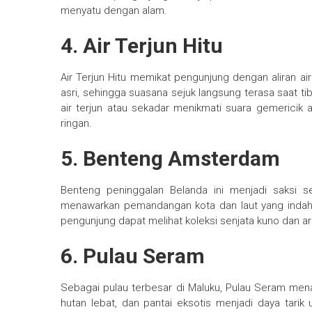
menyatu dengan alam.
4. Air Terjun Hitu
Air Terjun Hitu memikat pengunjung dengan aliran air
asri, sehingga suasana sejuk langsung terasa saat ti
air terjun atau sekadar menikmati suara gemericik a
ringan.
5. Benteng Amsterdam
Benteng peninggalan Belanda ini menjadi saksi 
menawarkan pemandangan kota dan laut yang indah d
pengunjung dapat melihat koleksi senjata kuno dan ar
6. Pulau Seram
Sebagai pulau terbesar di Maluku, Pulau Seram mena
hutan lebat, dan pantai eksotis menjadi daya tari