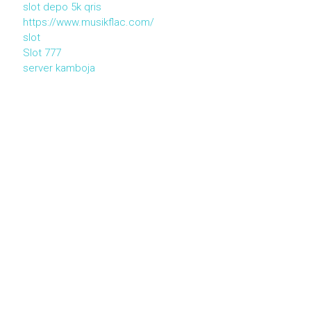
slot depo 5k qris
https://www.musikflac.com/
slot
Slot 777
server kamboja