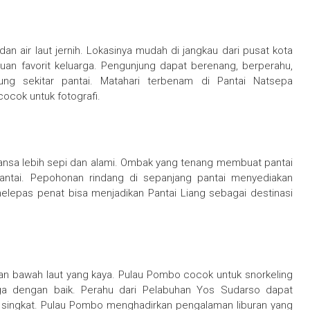
n air laut jernih. Lokasinya mudah di jangkau dari pusat kota
uan favorit keluarga. Pengunjung dapat berenang, berperahu,
ng sekitar pantai. Matahari terbenam di Pantai Natsepa
cok untuk fotografi.
uansa lebih sepi dan alami. Ombak yang tenang membuat pantai
pantai. Pepohonan rindang di sepanjang pantai menyediakan
lepas penat bisa menjadikan Pantai Liang sebagai destinasi
an bawah laut yang kaya. Pulau Pombo cocok untuk snorkeling
aga dengan baik. Perahu dari Pelabuhan Yos Sudarso dapat
singkat. Pulau Pombo menghadirkan pengalaman liburan yang