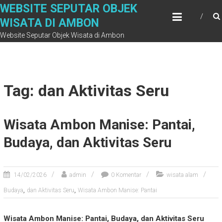
Skip
WEBSITE SEPUTAR OBJEK
to
WISATA DI AMBON
content
Website Seputar Objek Wisata di Ambon
Tag: dan Aktivitas Seru
Wisata Ambon Manise: Pantai,
Budaya, dan Aktivitas Seru
14/02/2026
admin
0 Komentar
wisata alam
,
,
Budaya
dan Aktivitas Seru
Wisata Ambon Manise: Pantai
Wisata Ambon Manise: Pantai, Budaya, dan Aktivitas Seru