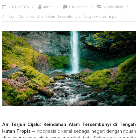
29/12/2025
admin
0 Komentar
wisata alam
Air Terjun Cijalu: Keindahan Alam Tersembunyi di Tengah Hutan Tropis
Air Terjun Cijalu: Keindahan Alam Tersembunyi di Tengah
Hutan Tropis –
Indonesia dikenal sebagai negeri dengan ribuan