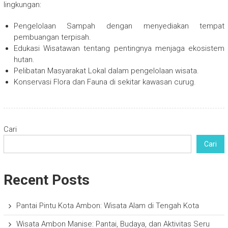
lingkungan:
Pengelolaan Sampah dengan menyediakan tempat
pembuangan terpisah.
Edukasi Wisatawan tentang pentingnya menjaga ekosistem
hutan.
Pelibatan Masyarakat Lokal dalam pengelolaan wisata.
Konservasi Flora dan Fauna di sekitar kawasan curug.
Cari
Cari
Recent Posts
Pantai Pintu Kota Ambon: Wisata Alam di Tengah Kota
Wisata Ambon Manise: Pantai, Budaya, dan Aktivitas Seru