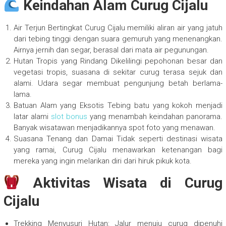
Keindahan Alam Curug Cijalu
Air Terjun Bertingkat Curug Cijalu memiliki aliran air yang jatuh
dari tebing tinggi dengan suara gemuruh yang menenangkan.
Airnya jernih dan segar, berasal dari mata air pegunungan.
Hutan Tropis yang Rindang Dikelilingi pepohonan besar dan
vegetasi tropis, suasana di sekitar curug terasa sejuk dan
alami. Udara segar membuat pengunjung betah berlama-
lama.
Batuan Alam yang Eksotis Tebing batu yang kokoh menjadi
latar alami
slot bonus
yang menambah keindahan panorama.
Banyak wisatawan menjadikannya spot foto yang menawan.
Suasana Tenang dan Damai Tidak seperti destinasi wisata
yang ramai, Curug Cijalu menawarkan ketenangan bagi
mereka yang ingin melarikan diri dari hiruk pikuk kota.
Aktivitas Wisata di Curug
Cijalu
Trekking Menyusuri Hutan: Jalur menuju curug dipenuhi