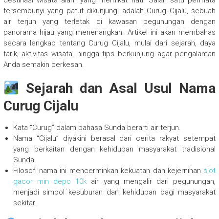
destinasi wisata alam yang memikat hati. Salah satu permata
tersembunyi yang patut dikunjungi adalah Curug Cijalu, sebuah
air terjun yang terletak di kawasan pegunungan dengan
panorama hijau yang menenangkan. Artikel ini akan membahas
secara lengkap tentang Curug Cijalu, mulai dari sejarah, daya
tarik, aktivitas wisata, hingga tips berkunjung agar pengalaman
Anda semakin berkesan.
Sejarah dan Asal Usul Nama
Curug Cijalu
Kata “Curug” dalam bahasa Sunda berarti air terjun.
Nama “Cijalu” diyakini berasal dari cerita rakyat setempat
yang berkaitan dengan kehidupan masyarakat tradisional
Sunda.
Filosofi nama ini mencerminkan kekuatan dan kejernihan
slot
gacor min depo 10k
air yang mengalir dari pegunungan,
menjadi simbol kesuburan dan kehidupan bagi masyarakat
sekitar.