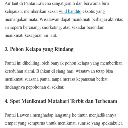
Air laut di Pantai Lawena sangat jernih dan berwarna biru
kehijauan, memberikan kesan
wild bandito
eksotis yang
memanjakan mata. Wisatawan dapat menikmati berbagai aktivitas
air seperti berenang, snorkeling, atau sekadar berendam
menikmati kesegaran air laut.
3. Pohon Kelapa yang Rindang
Pantai ini dikelilingi oleh banyak pohon kelapa yang memberikan
keteduhan alami. Bahkan di siang hari, wisatawan tetap bisa
menikmati suasana pantai tanpa merasa kepanasan berkat
rindangnya pepohonan di sekitar.
4. Spot Menikmati Matahari Terbit dan Terbenam
Pantai Lawena menghadap langsung ke timur, menjadikannya
tempat yang sempurna untuk menikmati sunrise yang spektakuler.