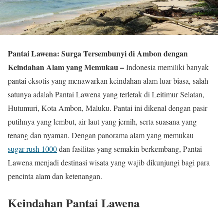
Pantai Lawena: Surga Tersembunyi di Ambon dengan
Keindahan Alam yang Memukau –
Indonesia memiliki banyak
pantai eksotis yang menawarkan keindahan alam luar biasa, salah
satunya adalah Pantai Lawena yang terletak di Leitimur Selatan,
Hutumuri, Kota Ambon, Maluku. Pantai ini dikenal dengan pasir
putihnya yang lembut, air laut yang jernih, serta suasana yang
tenang dan nyaman. Dengan panorama alam yang memukau
sugar rush 1000
dan fasilitas yang semakin berkembang, Pantai
Lawena menjadi destinasi wisata yang wajib dikunjungi bagi para
pencinta alam dan ketenangan.
Keindahan Pantai Lawena