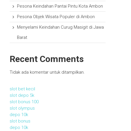
Pesona Keindahan Pantai Pintu Kota Ambon
Pesona Objek Wisata Populer di Ambon
Menyelami Keindahan Curug Masigit di Jawa
Barat
Recent Comments
Tidak ada komentar untuk ditampilkan.
slot bet kecil
slot depo 5k
slot bonus 100
slot olympus
depo 10k
slot bonus
depo 10k