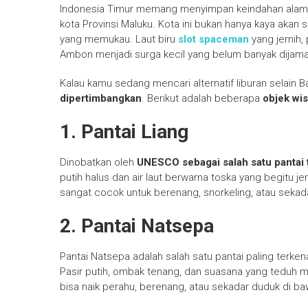
Indonesia Timur memang menyimpan keindahan alam ya
kota Provinsi Maluku. Kota ini bukan hanya kaya akan 
yang memukau. Laut biru
slot spaceman
yang jernih,
Ambon menjadi surga kecil yang belum banyak dijam
Kalau kamu sedang mencari alternatif liburan selain 
dipertimbangkan
. Berikut adalah beberapa
objek wis
1.
Pantai Liang
Dinobatkan oleh
UNESCO sebagai salah satu pantai t
putih halus dan air laut berwarna toska yang begitu jer
sangat cocok untuk berenang, snorkeling, atau sekada
2.
Pantai Natsepa
Pantai Natsepa adalah salah satu pantai paling terken
Pasir putih, ombak tenang, dan suasana yang teduh men
bisa naik perahu, berenang, atau sekadar duduk di b