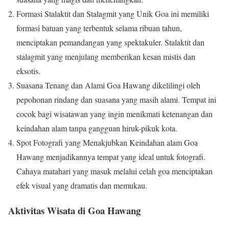
Formasi Stalaktit dan Stalagmit yang Unik Goa ini memiliki
formasi batuan yang terbentuk selama ribuan tahun,
menciptakan pemandangan yang spektakuler. Stalaktit dan
stalagmit yang menjulang memberikan kesan mistis dan
eksotis.
Suasana Tenang dan Alami Goa Hawang dikelilingi oleh
pepohonan rindang dan suasana yang masih alami. Tempat ini
cocok bagi wisatawan yang ingin menikmati ketenangan dan
keindahan alam tanpa gangguan hiruk-pikuk kota.
Spot Fotografi yang Menakjubkan Keindahan alam Goa
Hawang menjadikannya tempat yang ideal untuk fotografi.
Cahaya matahari yang masuk melalui celah goa menciptakan
efek visual yang dramatis dan memukau.
Aktivitas Wisata di Goa Hawang