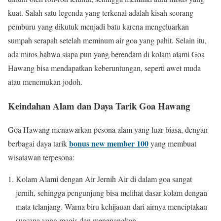
kuat. Salah satu legenda yang terkenal adalah kisah seorang
pemburu yang dikutuk menjadi batu karena mengeluarkan
sumpah serapah setelah meminum air goa yang pahit. Selain itu,
ada mitos bahwa siapa pun yang berendam di kolam alami Goa
Hawang bisa mendapatkan keberuntungan, seperti awet muda
atau menemukan jodoh.
Keindahan Alam dan Daya Tarik Goa Hawang
Goa Hawang menawarkan pesona alam yang luar biasa, dengan
bonus new member 100
berbagai daya tarik
yang membuat
wisatawan terpesona:
Kolam Alami dengan Air Jernih Air di dalam goa sangat
jernih, sehingga pengunjung bisa melihat dasar kolam dengan
mata telanjang. Warna biru kehijauan dari airnya menciptakan
suasana yang magis dan menenangkan.