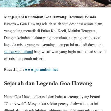
Menjelajahi Keindahan Goa Hawang: Destinasi Wisata
Eksotis –
Goa Hawang adalah salah satu destinasi wisata alam
yang paling menarik di Pulau Kei Kecil, Maluku Tenggara.
Dengan keindahan alam yang memukau, air yang jernih, serta
legenda mistis yang menyertainya, tempat ini menjadi daya tarik
slot server thailand
bagi wisatawan yang ingin menikmati suasana
eksotis dan penuh misteri.
Baca Juga :
www.pa-ambon.net
Sejarah dan Legenda Goa Hawang
Nama Goa Hawang berasal dari bahasa setempat yang berarti
“Goa Arwah”. Masyarakat sekitar percaya bahwa tempat ini
dihuni oleh roh-roh leluhur, sehingga memiliki aura mistis yang