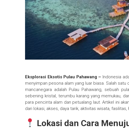
Eksplorasi Eksotis Pulau Pahawang –
Indonesia ada
menyimpan pesona alam yang luar biasa. Salah satu d
mancanegara adalah Pulau Pahawang, sebuah pulau 
sebening kristal, terumbu karang yang memukau, d
para pencinta alam dan petualang laut. Artikel ini
dari lokasi, akses, daya tarik, aktivitas wisata, fasilita
Lokasi dan Cara Menuj