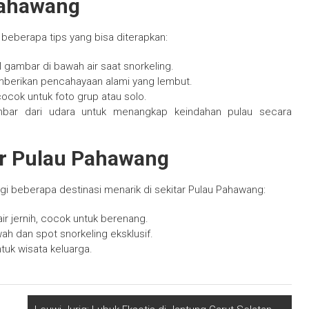
Pahawang
beberapa tips yang bisa diterapkan:
gambar di bawah air saat snorkeling.
emberikan pencahayaan alami yang lembut.
cocok untuk foto grup atau solo.
mbar dari udara untuk menangkap keindahan pulau secara
ar Pulau Pahawang
i beberapa destinasi menarik di sekitar Pulau Pahawang:
air jernih, cocok untuk berenang.
ah dan spot snorkeling eksklusif.
tuk wisata keluarga.