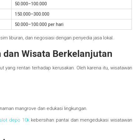
50.000–100.000
150.000–300.000
50.000–100.000 per hari
sim liburan, dan negosiasi dengan penyedia jasa lokal.
 dan Wisata Berkelanjutan
t yang rentan terhadap kerusakan. Oleh karena itu, wisatawan
anaman mangrove dan edukasi lingkungan.
slot depo 10k
kebersihan pantai dan mengedukasi wisatawan