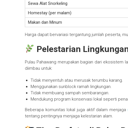
Sewa Alat Snorkeling
Homestay (per malam)
Makan dan Minum
Harga dapat bervariasi tergantung jumlah peserta, mu
Pelestarian Lingkungan
Pulau Pahawang merupakan bagian dari ekosistem lau
diimbau untuk:
Tidak menyentuh atau merusak terumbu karang.
Menggunakan sunblock ramah lingkungan.
Tidak membuang sampah sembarangan.
Mendukung program konservasi lokal seperti pen
Beberapa komunitas lokal juga aktif dalam menjaga
tentang pentingnya menjaga kelestarian alam.