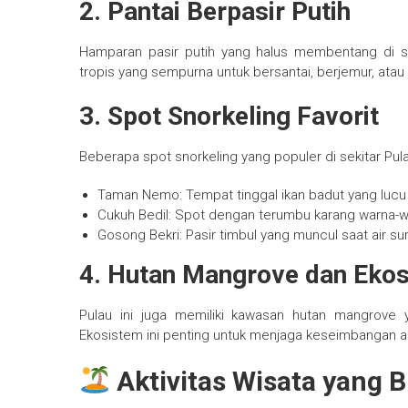
2. Pantai Berpasir Putih
Hamparan pasir putih yang halus membentang di s
tropis yang sempurna untuk bersantai, berjemur, atau
3. Spot Snorkeling Favorit
Beberapa spot snorkeling yang populer di sekitar Pul
Taman Nemo: Tempat tinggal ikan badut yang lucu
Cukuh Bedil: Spot dengan terumbu karang warna-wa
Gosong Bekri: Pasir timbul yang muncul saat air su
4. Hutan Mangrove dan Ekos
Pulau ini juga memiliki kawasan hutan mangrove y
Ekosistem ini penting untuk menjaga keseimbangan al
Aktivitas Wisata yang B