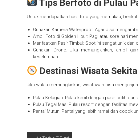
Tips Berfoto di Pulau 
Untuk mendapatkan hasil foto yang memukau, berikut 
Gunakan Kamera Waterproof: Agar bisa mengambil 
Ambil Foto di Golden Hour: Pagi atau sore hari m
Manfaatkan Pasir Timbul: Spot ini sangat unik dan 
Gunakan Drone: Jika memungkinkan, ambil ga
keseluruhan.
Destinasi Wisata Sekit
Jika waktu memungkinkan, wisatawan bisa mengunjung
Pulau Kelagian: Pulau kecil dengan pasir putih dan 
Pulau Tegal Mas: Pulau resort dengan fasilitas mew
Pantai Mutun: Pantai yang lebih ramai dan cocok un