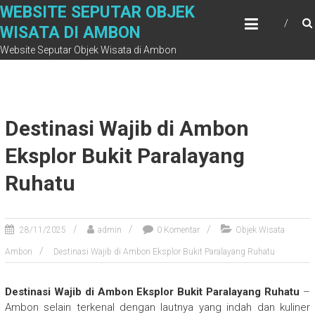
Skip
WEBSITE SEPUTAR OBJEK
to
WISATA DI AMBON
content
Website Seputar Objek Wisata di Ambon
Destinasi Wajib di Ambon
Eksplor Bukit Paralayang
Ruhatu
28/11/2025
admin
0 Komentar
Objek Wisata
Ambon
Destinasi Wajib di Ambon Eksplor Bukit Paralayang Ruhatu
Destinasi Wajib di Ambon Eksplor Bukit Paralayang Ruhatu
–
Ambon selain terkenal dengan lautnya yang indah dan kuliner