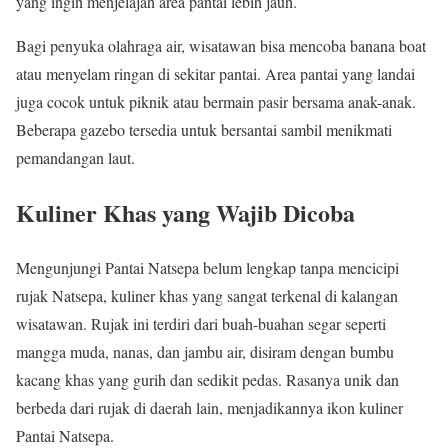
yang ingin menjelajah area pantai lebih jauh.
Bagi penyuka olahraga air, wisatawan bisa mencoba banana boat
atau menyelam ringan di sekitar pantai. Area pantai yang landai
juga cocok untuk piknik atau bermain pasir bersama anak-anak.
Beberapa gazebo tersedia untuk bersantai sambil menikmati
pemandangan laut.
Kuliner Khas yang Wajib Dicoba
Mengunjungi Pantai Natsepa belum lengkap tanpa mencicipi
rujak Natsepa, kuliner khas yang sangat terkenal di kalangan
wisatawan. Rujak ini terdiri dari buah-buahan segar seperti
mangga muda, nanas, dan jambu air, disiram dengan bumbu
kacang khas yang gurih dan sedikit pedas. Rasanya unik dan
berbeda dari rujak di daerah lain, menjadikannya ikon kuliner
Pantai Natsepa.