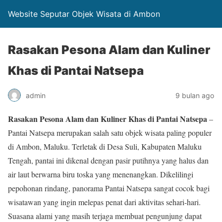
Website Seputar Objek Wisata di Ambon
Rasakan Pesona Alam dan Kuliner
Khas di Pantai Natsepa
admin
9 bulan ago
Rasakan Pesona Alam dan Kuliner Khas di Pantai Natsepa
–
Pantai Natsepa merupakan salah satu objek wisata paling populer
di Ambon, Maluku. Terletak di Desa Suli, Kabupaten Maluku
Tengah, pantai ini dikenal dengan pasir putihnya yang halus dan
air laut berwarna biru toska yang menenangkan. Dikelilingi
pepohonan rindang, panorama Pantai Natsepa sangat cocok bagi
wisatawan yang ingin melepas penat dari aktivitas sehari-hari.
Suasana alami yang masih terjaga membuat pengunjung dapat