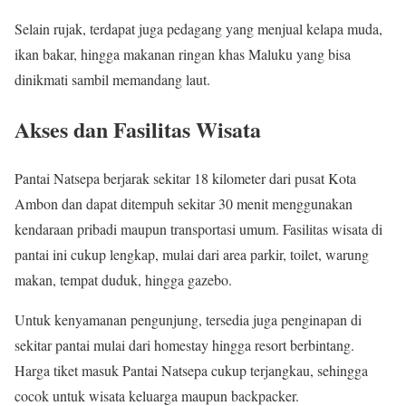
Selain rujak, terdapat juga pedagang yang menjual kelapa muda,
ikan bakar, hingga makanan ringan khas Maluku yang bisa
dinikmati sambil memandang laut.
Akses dan Fasilitas Wisata
Pantai Natsepa berjarak sekitar 18 kilometer dari pusat Kota
Ambon dan dapat ditempuh sekitar 30 menit menggunakan
kendaraan pribadi maupun transportasi umum. Fasilitas wisata di
pantai ini cukup lengkap, mulai dari area parkir, toilet, warung
makan, tempat duduk, hingga gazebo.
Untuk kenyamanan pengunjung, tersedia juga penginapan di
sekitar pantai mulai dari homestay hingga resort berbintang.
Harga tiket masuk Pantai Natsepa cukup terjangkau, sehingga
cocok untuk wisata keluarga maupun backpacker.